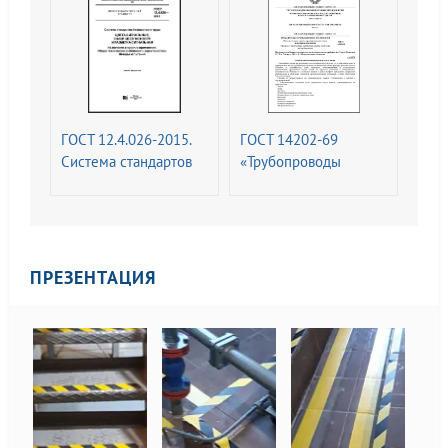
технические
маркировочные
требования и
щитки
характеристики.
Методы испытаний
ГОСТ 12.4.026-2015.
ГОСТ 14202-69
Система стандартов
«Трубопроводы
безопасности труда.
промышленных
Цвета сигнальные,
предприятий.
знаки безопасности и
Опознавательная
разметка сигнальная.
окраска,
Назначение и правила
предупреждающие
ПРЕЗЕНТАЦИЯ
применения. Общие
знаки и
технические
маркировочные
требования и
щитки
характеристики.
Методы испытаний