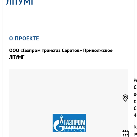
ЛПУМГ
О ПРОЕКТЕ
ООО «Газпром трансгаз Саратов» Приволжское
ЛПУМГ
Р
С
о
г.
С
4
Г
р