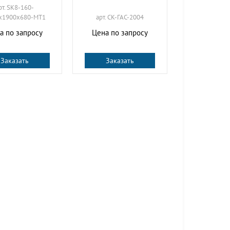
рт. SK8-160-
х1900х680-МТ1
арт. СК-ГАС-2004
а по запросу
Цена по запросу
Заказать
Заказать