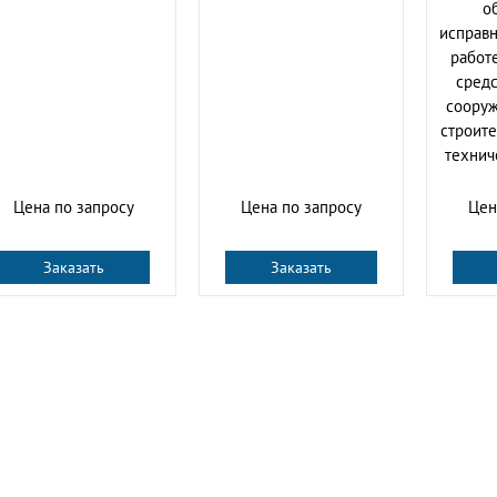
о
исправн
работ
средс
сооруж
строите
технич
Цена по запросу
Цена по запросу
Цен
Заказать
Заказать