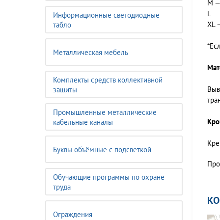
M —
L —
Информационные светодиодные
XL 
табло
*Ес
Металлическая мебель
Мат
Комплекты средств коллективной
Выв
защиты
тра
Промышленные металлические
Кро
кабельные каналы
Кре
Буквы объёмные с подсветкой
Про
Обучающие программы по охране
труда
К
Ограждения