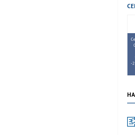
С
Се
-2
НА