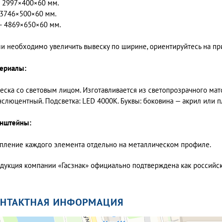
 2997×400×60 мм.
 3746×500×60 мм.
— 4869×650×60 мм.
ли необходимо увеличить вывеску по ширине, ориентируйтесь на п
ериалы:
еска со световым лицом. Изготавливается из светопрозрачного мато
нслюцентный. Подсветка: LED 4000K. Буквы: боковина — акрил или п
нштейны:
пление каждого элемента отдельно на металлическом профиле.
дукция компании «Гасзнак» официально подтверждена как россий
ОНТАКТНАЯ ИНФОРМАЦИЯ