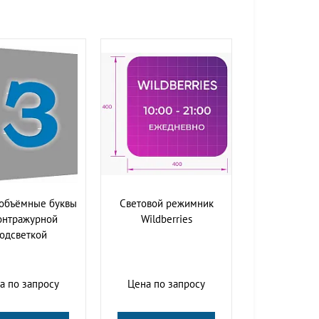
объёмные буквы
Световой режимник
онтражурной
Wildberries
одсветкой
а по запросу
Цена по запросу