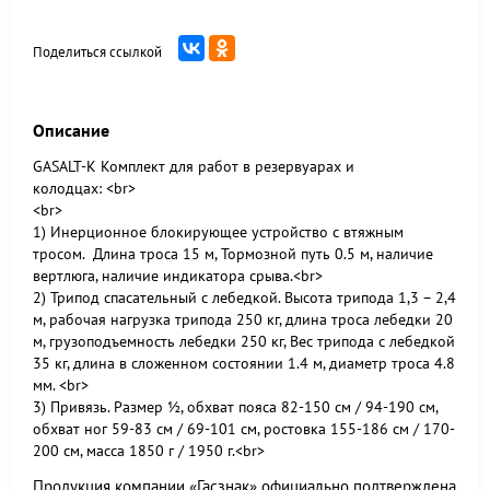
Поделиться ссылкой
Описание
GASALT-K Комплект для работ в резервуарах и
колодцах: <br>
<br>
1) Инерционное блокирующее устройство с втяжным
тросом. Длина троса 15 м, Тормозной путь 0.5 м, наличие
вертлюга, наличие индикатора срыва.<br>
2) Трипод спасательный с лебедкой. Высота трипода 1,3 – 2,4
м, рабочая нагрузка трипода 250 кг, длина троса лебедки 20
м, грузоподъемность лебедки 250 кг, Вес трипода с лебедкой
35 кг, длина в сложенном состоянии 1.4 м, диаметр троса 4.8
мм. <br>
3) Привязь. Размер ½, обхват пояса 82-150 см / 94-190 см,
обхват ног 59-83 см / 69-101 см, ростовка 155-186 см / 170-
200 см, масса 1850 г / 1950 г.<br>
Продукция компании «Гасзнак» официально подтверждена