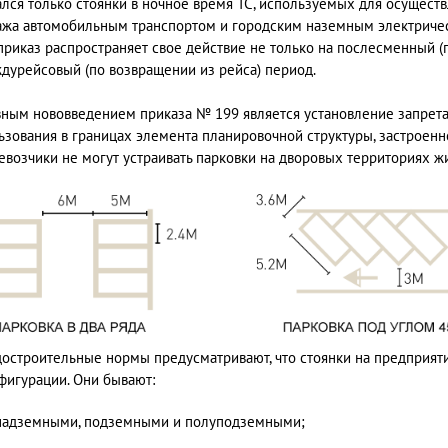
ался только стоянки в ночное время ТС, используемых для осущест
ажа автомобильным транспортом и городским наземным электрическ
приказ распространяет свое действие не только на послесменный (п
дурейсовый (по возвращении из рейса) период.
вным нововведением приказа № 199 является установление запрета
ьзования в границах элемента планировочной структуры, застроенн
евозчики не могут устраивать парковки на дворовых территориях ж
достроительные нормы предусматривают, что стоянки на предприят
фигурации. Они бывают:
надземными, подземными и полуподземными;