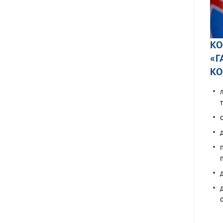
КО
«Г
КО