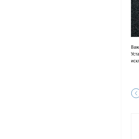
Важ
Уст
иск