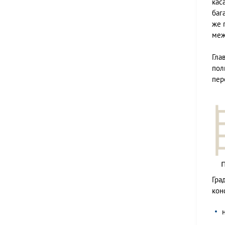
кас
баг
же 
меж
Гла
пол
пер
Гра
кон