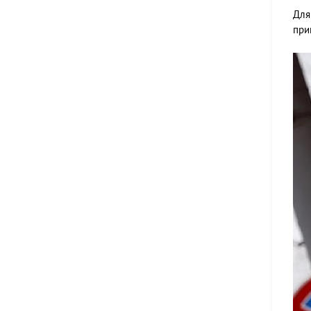
Для
при