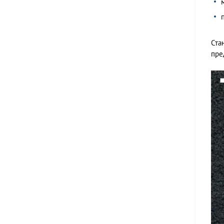
Ста
пре