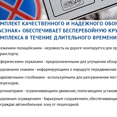
МПЛЕКТ КАЧЕСТВЕННОГО И НАДЕЖНОГО ОБО
АСЗНАК» ОБЕСПЕЧИВАЕТ БЕСПЕРЕБОЙНУЮ КР
МПЛЕКСА В ТЕЧЕНИЕ ДЛИТЕЛЬНОГО ВРЕМЕНИ
лежачими полицейскими - неровность на дороге монтируется для п
транспорта;
сферическими зеркалами - предназначенными для улучшения обзора 
дорожными знаками - информирующими о маршруте передвижения 
парковочными столбиками - используемыми для разграничения мест
пешеходов;
делинаторами - ограничивающими движение, помогающими установи
дорожным ограждением - барьерным сооружением, обеспечивающи
ограждая автомобильную зону от пешеходной.